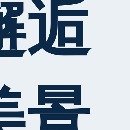
邂逅
美景