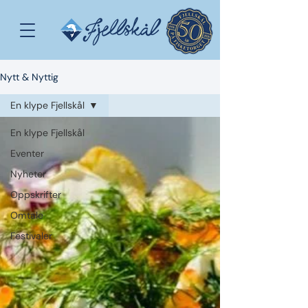
Nytt & Nyttig
En klype Fjellskål
En klype Fjellskål
Eventer
Nyheter
Oppskrifter
Omtale
Festivaler