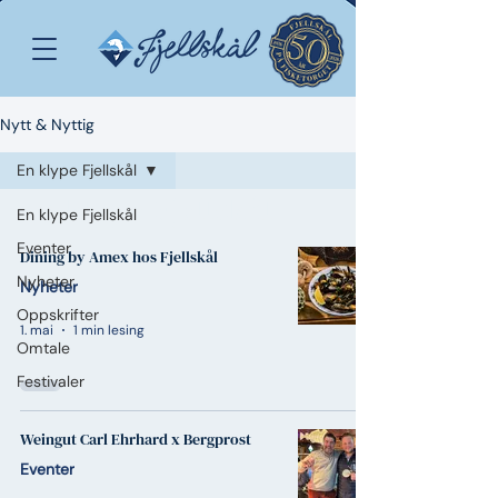
Nytt & Nyttig
En klype Fjellskål
En klype Fjellskål
En klype Fjellskål
Eventer
Dining by Amex hos Fjellskål
Nyheter
Nyheter
Oppskrifter
1. mai
1 min lesing
Omtale
Festivaler
Weingut Carl Ehrhard x Bergprost
Eventer