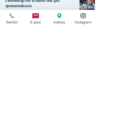
Lidenskap for kvalitet har gitt
sjømatsuksess
Oppskrifter
Telefon
E-post
Adress
Instagram
30. apr. 2024
1 min lesing
Fjellskål gjør seg flid, ifølge
anmelderen i BT
Omtale
19. mai 2023
1 min lesing
En vinhyllest til Fjellskål
Omtale
7. mars 2023
1 min lesing