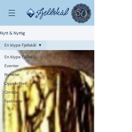
Nytt & Nyttig
En klype Fjellskål
En klype Fjellskål
Eventer
Nyheter
Oppskrifter
Omtale
Festivaler