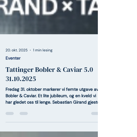
20. okt. 2025
1 min lesing
Eventer
Tattinger Bobler & Caviar 5.0
31.10.2025
Fredag 31. oktober markerer vi femte utgave av
Bobler & Caviar. Et lite jubileum, og en kveld vi
har gledet oss til lenge. Sebastian Girand gjester
kjøkkenet med egen meny for kvelden.
Sebastian, Taittingers ambassadør gjennom tre
tiår, guider oss gjennom kvelden. Alex Klemensen