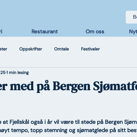
B
i
Restaurant
Om oss
Nyt
eter
Oppskrifter
Omtale
Festivaler
025
1 min lesing
 er med på Bergen Sjømatf
e at Fjellskål også i år vil være til stede på Bergen Sjøma
øyt tempo, topp stemning og sjømatglede på sitt bes