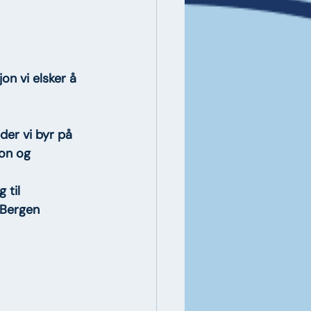
on vi elsker å 
 der vi byr på 
on og 
 til 
Bergen 