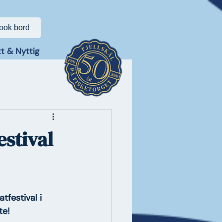
ook bord
t & Nyttig
estival
tfestival i 
te!