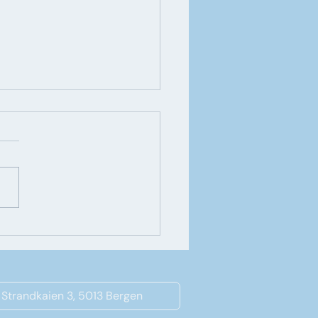
eshow, Vestlandsmester i
illing eller
ensmester i
rsåpning?
Strandkaien 3, 5013 Bergen