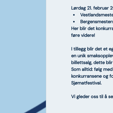
Lørdag 21. februar 
Vestlandsmester
Bergensmesters
Her blir det konkurr
føre videre!
I tillegg blir det et e
en unik smaksopplev
billettsalg, dette b
Som alltid: følg med
konkurransene og for 
Sjømatfestival
.
Vi gleder oss til å s