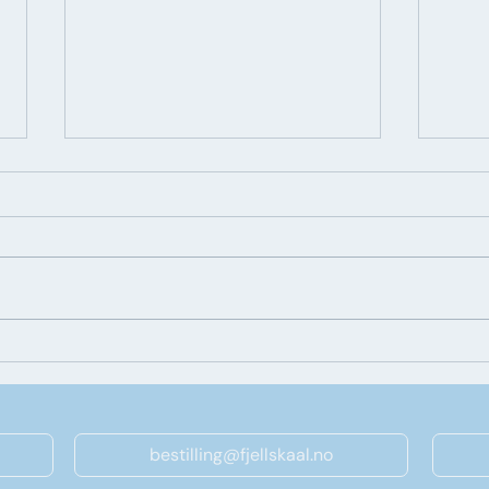
Fjellskål X Dundrun middag
Kokk
rekep
Berg
øste
bestilling@fjellskaal.no