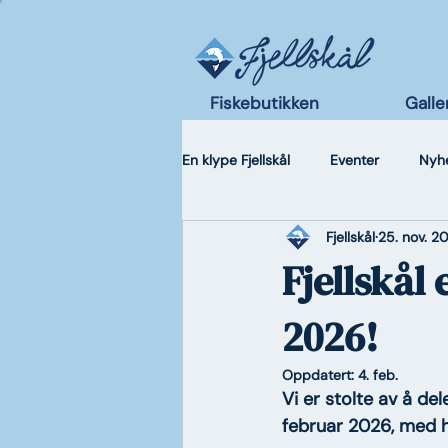
Fiskebutikken
Galler
En klype Fjellskål
Eventer
Nyh
Fjellskål
25. nov. 2
Fjellskål
2026!
Oppdatert:
4. feb.
Vi er stolte av å del
februar 2026, med h