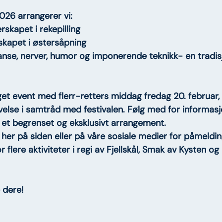
2026
 arrangerer vi:
skapet i rekepilling
kapet i østersåpning
anse, nerver, humor og imponerende teknikk- en tradisj
get 
event med flerr-retters middag fredag 20. februar
,
else i samtråd med festivalen. Følg med for informasj
lir et begrenset og eksklusivt arrangement.
 her på siden eller på våre sosiale medier for påmelding
flere aktiviteter i regi av 
Fjellskål
, 
Smak av Kysten
 og 
e dere!