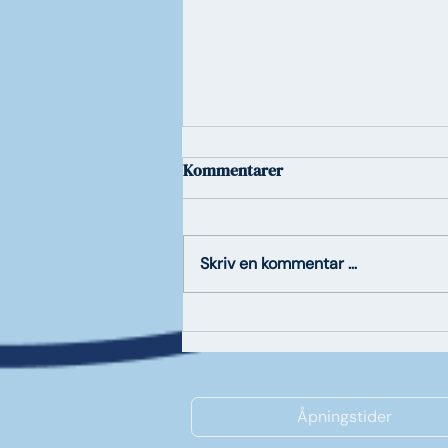
Kommentarer
Skriv en kommentar …
Weingut Carl Ehrhard x
Bergprost
Åpningstider